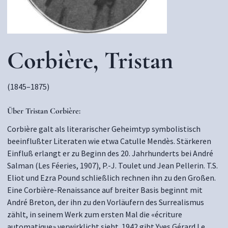
Corbière, Tristan
(1845–1875)
Über
Tristan Corbière:
Corbière galt als literarischer Geheimtyp symbolistisch
beeinflußter Literaten wie etwa Catulle Mendès. Stärkeren
Einfluß erlangt er zu Beginn des 20. Jahrhunderts bei André
Salman (Les Féeries, 1907), P.-J. Toulet und Jean Pellerin. T.S.
Eliot und Ezra Pound schließlich rechnen ihn zu den Großen.
Eine Corbière-Renaissance auf breiter Basis beginnt mit
André Breton, der ihn zu den Vorläufern des Surrealismus
zählt, in seinem Werk zum ersten Mal die «écriture
automatique» verwirklicht sieht. 1942 gibt Yves Gérard Le