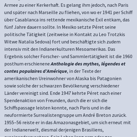
Armee zu einer Kerkerhaft. Es gelang ihm jedoch, nach Paris
und später nach Marseille zu fliehen, von wo er 1941 per Schiff
über Casablanca ins rettende mexikanische Exil entkam, das
fünf Jahre dauern sollte. In Mexiko setzte Péret seine
politische Tätigkeit (zeitweise in Kontakt zu Leo Trotzkis
Witwe Natalia Sedova) fort und beschäftigte sich zudem
intensiv mit den Indianerkulturen Mesoamerikas. Das
Ergebnis solcher Forscher- und Sammlertätigkeit ist die 1960
posthum erschienene
Anthologie des mythes, légendes et
contes populaires d’Amérique
, in der Texte der
amerikanischen Ureinwohner von Alaska bis Patagonien
sowie solche der schwarzen Bevölkerung verschiedener
Länder vereinigt sind. Ende 1947 kehrte Péret nach einer
Spendenaktion von Freunden, durch die er sich die
Schiffspassage leisten konnte, nach Paris und in die
neuformierte Surrealistengruppe um André Breton zurück.
1955–56 reiste er in das Amazonasgebiet, um sich erneut mit
der Indianerwelt, diesmal derjenigen Brasiliens,