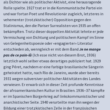
als Dichter wie als politischer Aktivist, eine herausragende
Rolle spielte. 1927 trat er in die Kommunistische Partei ein
und war fortan Poet und Revolutionär zugleich, letzteres in
vehementer (trotzkistischer) Opposition gegen den
Stalinismus, den die Pariser Surrealisten von 1935 an offen
bekämpften. Trotz dieser doppelten Aktivität lehnte er jede
Vermischung von Dichtung und politischem Kampf im Sinne
von Gelegenheitspoesie oder «engagierter» Literatur
entschieden ab, wenngleich er mit dem Band
Je ne mange
pas de ce pain-là
(Ich esse nicht von diesem Brot, 1936)
letztlich wohl selber etwas derartiges publiziert hat. 1929
ging Péret, nachdem er eine farbige brasilianische Sängerin
geheiratet hatte, nach Rio de Janeiro, wurde aber bereits
1931 wegen subversiver politischer Aktivitäten des Landes
verwiesen. Er erwarb sich in dieser Zeit profunde Kenntnisse
der afroamerikanischen Kultur in Brasilien. 1936–37 kämpfte
er im Spanischen Bürgerkrieg auf linkskommunistischer und
anarchistischer Seite. 1940 verurteilte man ihn wegen der
Bildung einer trotzkistischen Zelle in der französischen