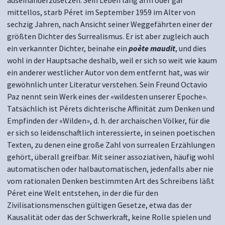
auseinanderzusetzen. Sein Leben lang arm oder gar
mittellos, starb Péret im September 1959 im Alter von
sechzig Jahren, nach Ansicht seiner Weggefährten einer der
größten Dichter des Surrealismus. Er ist aber zugleich auch
ein verkannter Dichter, beinahe ein
poète maudit
, und dies
wohl in der Hauptsache deshalb, weil er sich so weit wie kaum
ein anderer westlicher Autor von dem entfernt hat, was wir
gewöhnlich unter Literatur verstehen. Sein Freund Octavio
Paz nennt sein Werk eines der «wildesten unserer Epoche».
Tatsächlich ist Pérets dichterische Affinität zum Denken und
Empfinden der «Wilden», d. h. der archaischen Völker, für die
er sich so leidenschaftlich interessierte, in seinen poetischen
Texten, zu denen eine große Zahl von surrealen Erzählungen
gehört, überall greifbar. Mit seiner assoziativen, häufig wohl
automatischen oder halbautomatischen, jedenfalls aber nie
vom rationalen Denken bestimmten Art des Schreibens läßt
Péret eine Welt entstehen, in der die für den
Zivilisationsmenschen gültigen Gesetze, etwa das der
Kausalität oder das der Schwerkraft, keine Rolle spielen und