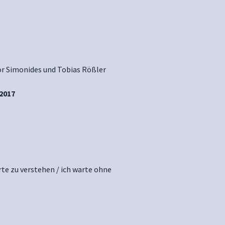
r Simonides und Tobias Rößler
 2017
rte zu verstehen / ich warte ohne