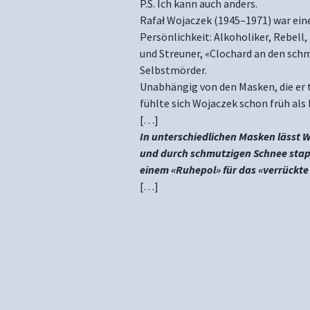
P.S. Ich kann auch anders.
Rafał Wojaczek (1945–1971) war ein
Persönlichkeit: Alkoholiker, Rebel
und Streuner, «Clochard an den sch
Selbstmörder.
Unabhängig von den Masken, die er tr
fühlte sich Wojaczek schon früh als 
[…]
In unterschiedlichen Masken lässt W
und durch schmutzigen Schnee stap
einem «Ruhepol» für das «verrückte
[…]