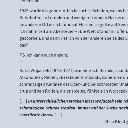
Lebenslauf
1945 wurde ich geboren. Ich besuchte Schulen, wuchs he
Bahnhöfen, in fremden und weniger fremden Häusern, 
an anderen Orten. Ich fuhr auf Flüssen, segelte auf See
ich nahm teil am Abenteuer – «Die Welt stand mir offen, 
gestorben, und dann rief ich von der anderen Seite des 
das?
P.S. Ich kann auch anders.
---
Rafał Wojaczek (1945–1971) war eine schillernde, skand
Alkoholiker, Rebell, «Breslauer Rimbaud», Bohèmien un
schmutzigen Kanälen der Oder» und Selbstmörder. Unab
trug und den Rollen, die er spielte, fühlte sich Wojaczek
[…]
In unterschiedlichen Masken lässt Wojaczek sein Ic
schmutzigen Schnee stapfen, immer auf der Suche nach
«verrückte Herz».
[…]
Nico Bleutg