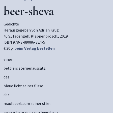
beer-sheva
Gedichte
Herausgegeben von Adrian Krug
40 S., fadengeh. Klappenbrosch., 2019
ISBN 978-3-89086-324-5
€ 20 ,-
beim Verlag bestellen
eines
bettlers sternenaussatz
das
blaue licht seiner füsse
der
maulbeerbaum seiner stirn
weisse tiere rings um beersheva