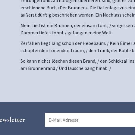
Zeitungen und Anthologien überliefert sind, gibt es von
erschienene Buch «Der Brunnen». Die Datenlage zu sein
äußerst dürftig beschrieben werden. Ein Nachlass schein
Mein Lied ist ein Brunnen, der einsam tönt, / vergessen 
Dämmertiefe stöhnt / gefangen meine Welt.
Zerfallen liegt lang schon der Hebebaum. / Kein Eimer zur
schöpfen den tönenden Traum, / den Trank, der Kühle b
So kann nichts löschen diesen Brand, / den Schicksal ins
am Brunnenrand / Und lausche bang hinab. /
ewsletter