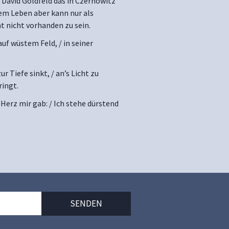
 David Goldfeld das in Czernowitz
em Leben aber kann nur als
t nicht vorhanden zu sein.
auf wüstem Feld, / in seiner
 Tiefe sinkt, / an’s Licht zu
ringt.
 Herz mir gab: / Ich stehe dürstend