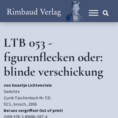
LTB 053 -
figurenflecken oder:
blinde verschickung
von Swantje Lichtenstein
Gedichte
(Lyrik-Taschenbuch Nr. 53)
92 S., brosch., 2006
Bei uns vergriffen! Out of print!
ISBN 978-3-89086-587-4