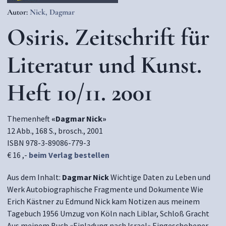
Autor:
Nick, Dagmar
Osiris. Zeitschrift für
Literatur und Kunst.
Heft 10/11. 2001
Themenheft
«Dagmar Nick»
12 Abb., 168 S., brosch., 2001
ISBN 978-3-89086-779-3
€ 16 ,-
beim Verlag bestellen
Aus dem Inhalt:
Dagmar Nick
Wichtige Daten zu Leben und
Werk Autobiographische Fragmente und Dokumente Wie
Erich Kästner zu Edmund Nick kam Notizen aus meinem
Tagebuch 1956 Umzug von Köln nach Liblar, Schloß Gracht
Aus meinem Buch «Einladung nach Israel» Eingeschobener