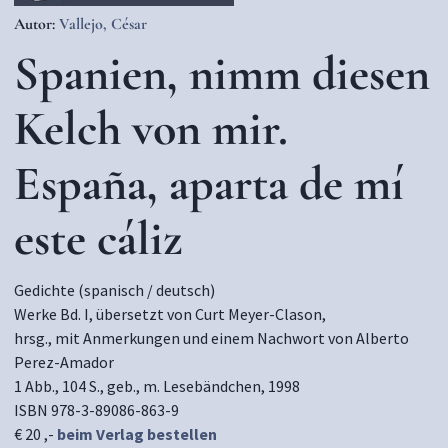
Autor:
Vallejo, César
Spanien, nimm diesen
Kelch von mir.
España, aparta de mí
este cáliz
Gedichte (spanisch / deutsch)
Werke Bd. I, übersetzt von Curt Meyer-Clason,
hrsg., mit Anmerkungen und einem Nachwort von Alberto
Perez-Amador
1 Abb., 104 S., geb., m. Lesebändchen, 1998
ISBN 978-3-89086-863-9
€ 20 ,-
beim Verlag bestellen