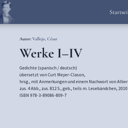
Startsei
Autor:
Vallejo, César
Werke I–IV
Gedichte (spanisch / deutsch)
übersetzt von Curt Meyer-Clason,
hrsg., mit Anmerkungen und einem Nachwort von Albe
zus. 4 Abb., zus. 812 S., geb., teils m. Lesebändchen, 2010
ISBN 978-3-89086-809-7