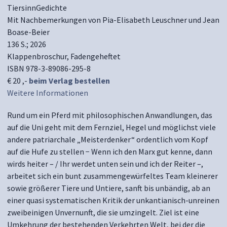
TiersinnGedichte
Mit Nachbemerkungen von Pia-Elisabeth Leuschner und Jean
Boase-Beier
136 S.; 2026
Klappenbroschur, Fadengeheftet
ISBN 978-3-89086-295-8
€ 20 ,-
beim Verlag bestellen
Weitere Informationen
Rund um ein Pferd mit philosophischen Anwandlungen, das
auf die Uni geht mit dem Fernziel, Hegel und möglichst viele
andere patriarchale „Meisterdenker“ ordentlich vom Kopf
auf die Hufe zu stellen − Wenn ich den Marx gut kenne, dann
wirds heiter – / Ihr werdet unten sein und ich der Reiter –,
arbeitet sich ein bunt zusammengewürfeltes Team kleinerer
sowie größerer Tiere und Untiere, sanft bis unbändig, ab an
einer quasi systematischen Kritik der unkantianisch-unreinen
zweibeinigen Unvernunft, die sie umzingelt. Ziel ist eine
Umkehrung der bestehenden Verkehrten Welt, bei der die