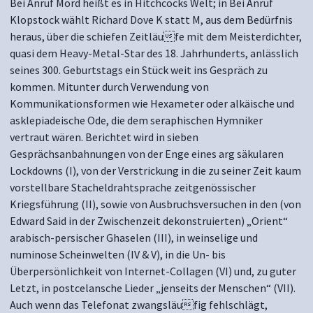
Bei Anruf Mord heißt es in Hitchcocks Welt; in Bei Anruf
Klopstock wählt Richard Dove K statt M, aus dem Bedürfnis
heraus, über die schiefen Zeitläufe mit dem Meisterdichter,
quasi dem Heavy-Metal-Star des 18. Jahrhunderts, anlässlich
seines 300. Geburtstags ein Stück weit ins Gespräch zu
kommen. Mitunter durch Verwendung von
Kommunikationsformen wie Hexameter oder alkäische und
asklepiadeische Ode, die dem seraphischen Hymniker
vertraut wären. Berichtet wird in sieben
Gesprächsanbahnungen von der Enge eines arg säkularen
Lockdowns (I), von der Verstrickung in die zu seiner Zeit kaum
vorstellbare Stacheldrahtsprache zeitgenössischer
Kriegsführung (II), sowie von Ausbruchsversuchen in den (von
Edward Said in der Zwischenzeit dekonstruierten) „Orient“
arabisch-persischer Ghaselen (III), in weinselige und
numinose Scheinwelten (IV & V), in die Un- bis
Überpersönlichkeit von Internet-Collagen (VI) und, zu guter
Letzt, in postcelansche Lieder „jenseits der Menschen“ (VII).
Auch wenn das Telefonat zwangsläufig fehlschlägt,