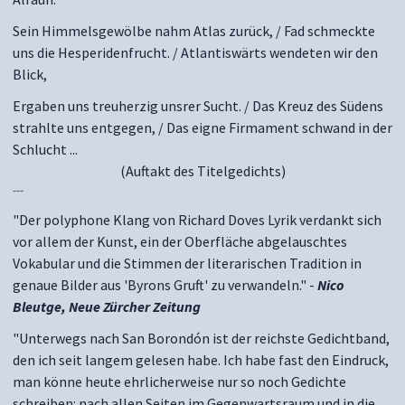
Sein Himmelsgewölbe nahm Atlas zurück, / Fad schmeckte
uns die Hesperidenfrucht. / Atlantiswärts wendeten wir den
Blick,
Ergaben uns treuherzig unsrer Sucht. / Das Kreuz des Südens
strahlte uns entgegen, / Das eigne Firmament schwand in der
Schlucht ...
(Auftakt des Titelgedichts)
---
"Der polyphone Klang von Richard Doves Lyrik verdankt sich
vor allem der Kunst, ein der Oberfläche abgelauschtes
Vokabular und die Stimmen der literarischen Tradition in
genaue Bilder aus 'Byrons Gruft' zu verwandeln." -
Nico
Bleutge, Neue Zürcher Zeitung
"Unterwegs nach San Borondón ist der reichste Gedichtband,
den ich seit langem gelesen habe. Ich habe fast den Eindruck,
man könne heute ehrlicherweise nur so noch Gedichte
schreiben: nach allen Seiten im Gegenwartsraum und in die