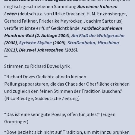
englisch geschriebenen Sammlung
Aus einem früheren
Leben
(deutsch u.a. von Ulrike Draesner, H. M. Enzensberger,
Gerhard Falkner, Friederike Mayröcker, Joachim Sartorius)
veröffentlichte er fünf Gedichtbände:
Farbfleck auf einem
Mondrian-Bild (2. Auflage 2004)
,
Am Fluß der Wohlgerüche
(2008)
,
Syrische Skyline
(2009)
,
Straßenbahn, Hiroshima
(2011)
,
Die zwei Jahreszeiten (2016).
—
Stimmen zu Richard Doves Lyrik:
“Richard Doves Gedichte ähneln kleinen
Peilungsapparaturen, die das Chaos der Oberfläche erkunden
und zugleich den feinen Stimmen der Tradition lauschen.”
(Nico Bleutge, Süddeutsche Zeitung)
“Das ist eine sehr gute Poesie, offen für ‚alles’.” (Eugen
Gomringer)
“Dove bezieht sich nicht auf Tradition, um mit ihr zu prunken: