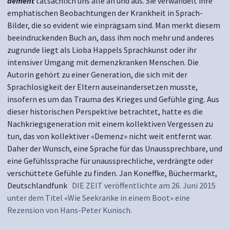
dement
tatsächlich uns alle an und aus. Sie verwandelt ihre
emphatischen Beobachtungen der Krankheit in Sprach-
Bilder, die so evident wie einprägsam sind. Man merkt diesem
beeindruckenden Buch an, dass ihm noch mehr und anderes
zugrunde liegt als Lioba Happels Sprachkunst oder ihr
intensiver Umgang mit demenzkranken Menschen. Die
Autorin gehört zu einer Generation, die sich mit der
Sprachlosigkeit der Eltern auseinandersetzen musste,
insofern es um das Trauma des Krieges und Gefühle ging. Aus
dieser historischen Perspektive betrachtet, hatte es die
Nachkriegsgeneration mit einem kollektiven Vergessen zu
tun, das von kollektiver «Demenz» nicht weit entfernt war.
Daher der Wunsch, eine Sprache für das Unaussprechbare, und
eine Gefühlssprache für unaussprechliche, verdrängte oder
verschüttete Gefühle zu finden. Jan Koneffke, Büchermarkt,
Deutschlandfunk
DIE ZEIT veröffentlichte am 26. Juni 2015
unter dem Titel «Wie Seekranke in einem Boot» eine
Rezension von Hans-Peter Kunisch.