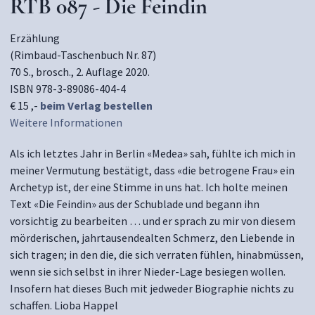
RTB 087 - Die Feindin
Erzählung
(Rimbaud-Taschenbuch Nr. 87)
70 S., brosch., 2. Auflage 2020.
ISBN 978-3-89086-404-4
€ 15 ,-
beim Verlag bestellen
Weitere Informationen
Als ich letztes Jahr in Berlin «Medea» sah, fühlte ich mich in
meiner Vermutung bestätigt, dass «die betrogene Frau» ein
Archetyp ist, der eine Stimme in uns hat. Ich holte meinen
Text «Die Feindin» aus der Schublade und begann ihn
vorsichtig zu bearbeiten … und er sprach zu mir von diesem
mörderischen, jahrtausendealten Schmerz, den Liebende in
sich tragen; in den die, die sich verraten fühlen, hinabmüssen,
wenn sie sich selbst in ihrer Nieder-Lage besiegen wollen.
Insofern hat dieses Buch mit jedweder Biographie nichts zu
schaffen. Lioba Happel