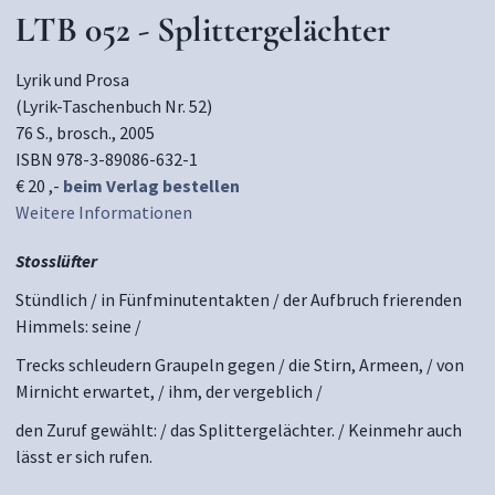
LTB 052 - Splittergelächter
Lyrik und Prosa
(Lyrik-Taschenbuch Nr. 52)
76 S., brosch., 2005
ISBN 978-3-89086-632-1
€ 20 ,-
beim Verlag bestellen
Weitere Informationen
Stosslüfter
Stündlich / in Fünfminutentakten / der Aufbruch frierenden
Himmels: seine /
Trecks schleudern Graupeln gegen / die Stirn, Armeen, / von
Mirnicht erwartet, / ihm, der vergeblich /
den Zuruf gewählt: / das Splittergelächter. / Keinmehr auch
lässt er sich rufen.