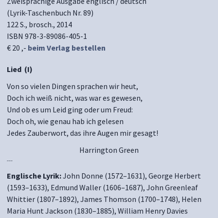
Zweisprachige Ausgabe englisch / deutsch
(Lyrik-Taschenbuch Nr. 89)
122 S., brosch., 2014
ISBN 978-3-89086-405-1
€ 20 ,-
beim Verlag bestellen
Lied (I)
Von so vielen Dingen sprachen wir heut,
Doch ich weiß nicht, was war es gewesen,
Und ob es um Leid ging oder um Freud:
Doch oh, wie genau hab ich gelesen
Jedes Zauberwort, das ihre Augen mir gesagt!
Harrington Green
---
Englische Lyrik:
John Donne (1572–1631), George Herbert
(1593–1633), Edmund Waller (1606–1687), John Greenleaf
Whittier (1807–1892), James Thomson (1700–1748), Helen
Maria Hunt Jackson (1830–1885), William Henry Davies