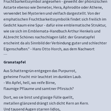
Fruchtbarkeitssymbol angesehen - geweiht der phönizischen
Astarte ebenso wie Demeter, Hera, Aphrodite oder Athene,
verwendet bei Mysterien und vielfach dargestellt. Von der
emphatischen Fruchtbarkeitssymbolik findet sich freilich im
Gedicht kaum eine Spur - dafür eine emblematische Struktur,
wie sie sich im Emblemata-Handbuch Arthur Henkels und
ALbrecht Schönes nachschlagen läßt: der Granatapfel
erscheint da als Sinnbild der Verbindung guter und schlechter
Eigenschaften." - Hans Otto Horch, aus dem Nachwort
~~~
Granatapfel
Aus Schattengrün entgegen das Purpurrot,
geheime Frucht mir leuchtet im dunklen Laub.
- Wo Apfel, hell, wo reife Birne,
flaumige Pflaume und samtner Pfirsisch?
Dort, wo sie birst und glasige Fülle quellt,
metallen glänzend drängt sich dicht Kern an Kern.
Und tausend Augen starren lidlos,