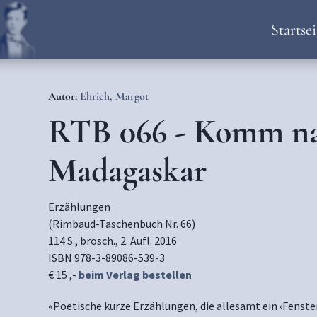
Startsei
Autor:
Ehrich, Margot
RTB 066 - Komm n
Madagaskar
Erzählungen
(Rimbaud-Taschenbuch Nr. 66)
114 S., brosch., 2. Aufl. 2016
ISBN 978-3-89086-539-3
€ 15 ,-
beim Verlag bestellen
«Poetische kurze Erzählungen, die allesamt ein ‹Fenster