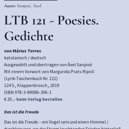
Autor:
Sanjosé, Àxel
LTB 121 - Poesies.
Gedichte
von Márius Torres
katalanisch / deutsch
Ausgewählt und übertragen von Àxel Sanjosé
Mit einem Vorwort von Margarida Prats Ripoll
(Lyrik-Taschenbuch Nr. 121)
124 S., Klappenbrosch., 2019
ISBN 978-3-89086-306-1
€ 20 ,-
beim Verlag bestellen
Das ist die Freude
Das ist die Freude – ein Vogel sein und einen Himmel /
durchkreuzen, wo der Sturm leuchtenden Frieden hinterließ.