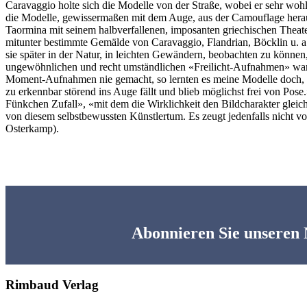
Caravaggio holte sich die Modelle von der Straße, wobei er sehr wohl
die Modelle, gewissermaßen mit dem Auge, aus der Camouflage heraus
Taormina mit seinem halbverfallenen, imposanten griechischen Theate
mitunter bestimmte Gemälde von Caravaggio, Flandrian, Böcklin u. a.
sie später in der Natur, in leichten Gewändern, beobachten zu könne
ungewöhnlichen und recht umständlichen «Freilicht-Aufnahmen» waren
Moment-Aufnahmen nie gemacht, so lernten es meine Modelle doch, in 
zu erkennbar störend ins Auge fällt und blieb möglichst frei von Pose.
Fünkchen Zufall», «mit dem die Wirklichkeit den Bildcharakter gleic
von diesem selbstbewussten Künstlertum. Es zeugt jedenfalls nicht v
Osterkamp).
Abonnieren Sie unseren 
Rimbaud Verlag