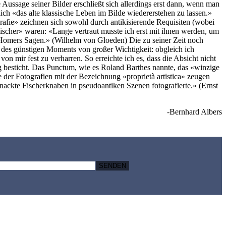
Aussage seiner Bilder erschließt sich allerdings erst dann, wenn man
h «das alte klassische Leben im Bilde wiedererstehen zu lassen.»
rafie» zeichnen sich sowohl durch antikisierende Requisiten (wobei
ischer» waren: «Lange vertraut musste ich erst mit ihnen werden, um
s Homers Sagen.» (Wilhelm von Gloeden) Die zu seiner Zeit noch
des günstigen Moments von großer Wichtigkeit: obgleich ich
mir fest zu verharren. So erreichte ich es, dass die Absicht nicht
rung besticht. Das Punctum, wie es Roland Barthes nannte, das «winzige
 der Fotografien mit der Bezeichnung «proprietà artistica» zeugen
nackte Fischerknaben in pseudoantiken Szenen fotografierte.» (Ernst
-Bernhard Albers