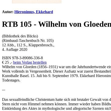
Autor:
Hieronimus, Ekkehard
RTB 105 - Wilhelm von Gloeden
(Bibliothek des Blicks)
(Rimbaud-Taschenbuch Nr. 105)
12 Abb., 112 S., Klappenbrosch.,
4. Auflage 2020
ISBN 978-3-89086-336-8
€ 25 ,-
beim Verlag bestellen
Wilhelm von Gloeden (1856–1931) war um die Jahrhundertwende ein i
Werk vollends in Vergessenheit. Dieser Aufsatz war zuerst Bestandte
Kunsthalle Basel. 15. Juli bis 9. September 1979. Ekkehard Hieronimus
Todestages.
---
Das sexualfeindliche Christentum hatte sich mit brutaler Gewalt von d
Stern nicht vom Himmel nehmen können. Immer wieder haben Bildhaue
Einkleidung des Aktes in mythologische und allegorische Szenen nicht 