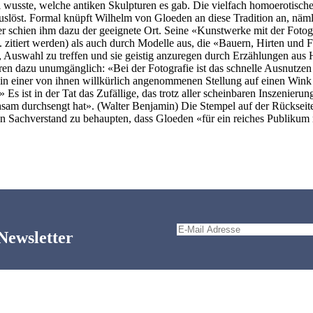
 wusste, welche antiken Skulpturen es gab. Die vielfach homoerotische 
löst. Formal knüpft Wilhelm von Gloeden an diese Tradition an, nämlic
r schien ihm dazu der geeignete Ort. Seine «Kunstwerke mit der Fotog
 zitiert werden) als auch durch Modelle aus, die «Bauern, Hirten und F
n, Auswahl zu treffen und sie geistig anzuregen durch Erzählungen au
 dazu unumgänglich: «Bei der Fotografie ist das schnelle Ausnutzen 
einer von ihnen willkürlich angenommenen Stellung auf einen Wink von 
» Es ist in der Tat das Zufällige, das trotz aller scheinbaren Inszenie
hsam durchsengt hat». (Walter Benjamin) Die Stempel auf der Rückseite
on Sachverstand zu behaupten, dass Gloeden «für ein reiches Publikum 
Newsletter