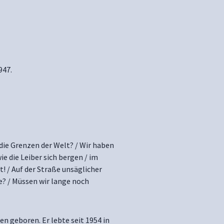
947.
r die Grenzen der Welt? / Wir haben
ie die Leiber sich bergen / im
! / Auf der Straße unsäglicher
e? / Müssen wir lange noch
n geboren. Er lebte seit 1954 in