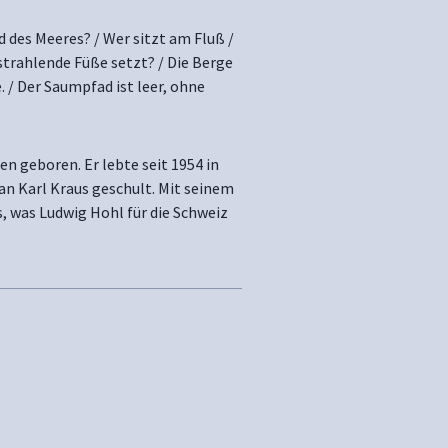
des Meeres? / Wer sitzt am Fluß /
/ strahlende Füße setzt? / Die Berge
e. / Der Saumpfad ist leer, ohne
n geboren. Er lebte seit 1954 in
 an Karl Kraus geschult. Mit seinem
as, was Ludwig Hohl für die Schweiz