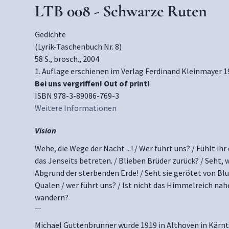
LTB 008 - Schwarze Ruten
Gedichte
(Lyrik-Taschenbuch Nr. 8)
58 S., brosch., 2004
1. Auflage erschienen im Verlag Ferdinand Kleinmayer 1
Bei uns vergriffen! Out of print!
ISBN 978-3-89086-769-3
Weitere Informationen
Vision
Wehe, die Wege der Nacht ...! / Wer führt uns? / Fühlt ih
das Jenseits betreten. / Blieben Brüder zurück? / Seht, w
Abgrund der sterbenden Erde! / Seht sie gerötet von Blut
Qualen / wer führt uns? / Ist nicht das Himmelreich nah
wandern?
---
Michael Guttenbrunner wurde 1919 in Althoven in Kärnte