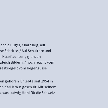
r die Hügel, / barfüßig, auf
 Schritte. / Auf Schultern und
en Haarflechten / glänzen
gleich Bildern, / noch feucht vom
 gestriegelt vom Regengusse.
n geboren. Er lebte seit 1954 in
 an Karl Kraus geschult. Mit seinem
as, was Ludwig Hohl für die Schweiz