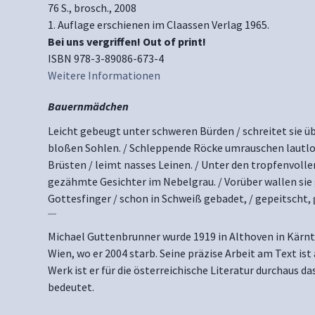
76 S., brosch., 2008
1. Auflage erschienen im Claassen Verlag 1965.
Bei uns vergriffen! Out of print!
ISBN 978-3-89086-673-4
Weitere Informationen
Bauernmädchen
Leicht gebeugt unter schweren Bürden / schreitet sie übe
bloßen Sohlen. / Schleppende Röcke umrauschen lautlose
Brüsten / leimt nasses Leinen. / Unter den tropfenvoll
gezähmte Gesichter im Nebelgrau. / Vorüber wallen sie 
Gottesfinger / schon in Schweiß gebadet, / gepeitscht,
---
Michael Guttenbrunner wurde 1919 in Althoven in Kärnte
Wien, wo er 2004 starb. Seine präzise Arbeit am Text ist
Werk ist er für die österreichische Literatur durchaus d
bedeutet.