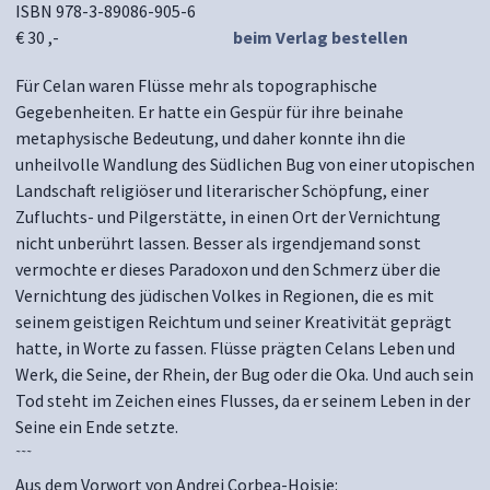
ISBN 978-3-89086-905-6
€ 30 ,-
beim Verlag bestellen
Für Celan waren Flüsse mehr als topographische
Gegebenheiten. Er hatte ein Gespür für ihre beinahe
metaphysische Bedeutung, und daher konnte ihn die
unheilvolle Wandlung des Südlichen Bug von einer utopischen
Landschaft religiöser und literarischer Schöpfung, einer
Zufluchts- und Pilgerstätte, in einen Ort der Vernichtung
nicht unberührt lassen. Besser als irgendjemand sonst
vermochte er dieses Paradoxon und den Schmerz über die
Vernichtung des jüdischen Volkes in Regionen, die es mit
seinem geistigen Reichtum und seiner Kreativität geprägt
hatte, in Worte zu fassen. Flüsse prägten Celans Leben und
Werk, die Seine, der Rhein, der Bug oder die Oka. Und auch sein
Tod steht im Zeichen eines Flusses, da er seinem Leben in der
Seine ein Ende setzte.
~~~
Aus dem Vorwort von Andrei Corbea-Hoisie: