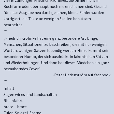
Vier Erzählungen Friedrich Kröhnkes, die bisher nicht in
Buchform oder überhaupt noch nie erschienen sind. Sie sind
für diese Ausgabe neu durchgesehen, kleine Fehler wurden
korrigiert, die Texte an wenigen Stellen behutsam
bearbeitet.
~~~
„Friedrich Kröhnke hat eine ganz besondere Art Dinge,
Menschen, Situationen zu beschreiben, die mit nur wenigen
Worten, wenigen Sätzen lebendig werden. Hinzu kommt sein
besonderer Humor, der sich ausdrückt in lakonischen Sätzen
und Wiederholungen. Und dann hat dieses Bändchen ein ganz
bezauberndes Cover."
-Peter Hedenström auf facebook
~~~
Inhalt:
Sagen wir es sind Landschaften
Rheinfahrt
brace-- brace--
Eulen. Spiegel. Sterne.