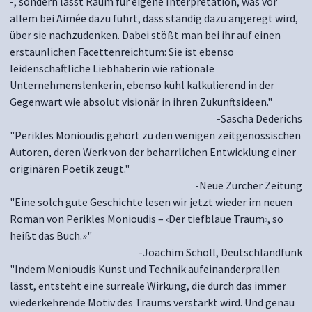
-, sondern lässt Raum für eigene Interpretation, was vor
allem bei Aimée dazu führt, dass ständig dazu angeregt wird,
über sie nachzudenken. Dabei stößt man bei ihr auf einen
erstaunlichen Facettenreichtum: Sie ist ebenso
leidenschaftliche Liebhaberin wie rationale
Unternehmenslenkerin, ebenso kühl kalkulierend in der
Gegenwart wie absolut visionär in ihren Zukunftsideen."
-Sascha Dederichs
"Perikles Monioudis gehört zu den wenigen zeitgenössischen
Autoren, deren Werk von der beharrlichen Entwicklung einer
originären Poetik zeugt."
-Neue Zürcher Zeitung
"
Eine solch gute Geschichte lesen wir jetzt wieder im neuen
Roman von Perikles Monioudis – ‹Der tiefblaue Traum›, so
heißt das Buch.»"
-Joachim Scholl, Deutschlandfunk
"Indem Monioudis Kunst und Technik aufeinanderprallen
lässt, entsteht eine surreale Wirkung, die durch das immer
wiederkehrende Motiv des Traums verstärkt wird. Und genau