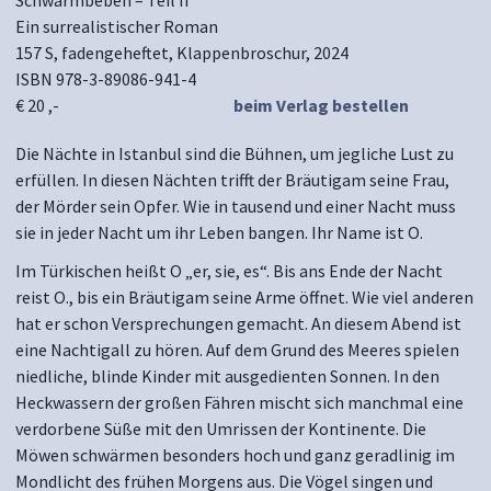
Schwarmbeben – Teil II
Ein surrealistischer Roman
157 S, fadengeheftet, Klappenbroschur, 2024
ISBN 978-3-89086-941-4
€ 20 ,-
beim Verlag bestellen
Die Nächte in Istanbul sind die Bühnen, um jegliche Lust zu
erfüllen. In diesen Nächten trifft der Bräutigam seine Frau,
der Mörder sein Opfer. Wie in tausend und einer Nacht muss
sie in jeder Nacht um ihr Leben bangen. Ihr Name ist O.
Im Türkischen heißt O „er, sie, es“. Bis ans Ende der Nacht
reist O., bis ein Bräutigam seine Arme öffnet. Wie viel anderen
hat er schon Versprechungen gemacht. An diesem Abend ist
eine Nachtigall zu hören. Auf dem Grund des Meeres spielen
niedliche, blinde Kinder mit ausgedienten Sonnen. In den
Heckwassern der großen Fähren mischt sich manchmal eine
verdorbene Süße mit den Umrissen der Kontinente. Die
Möwen schwärmen besonders hoch und ganz geradlinig im
Mondlicht des frühen Morgens aus. Die Vögel singen und