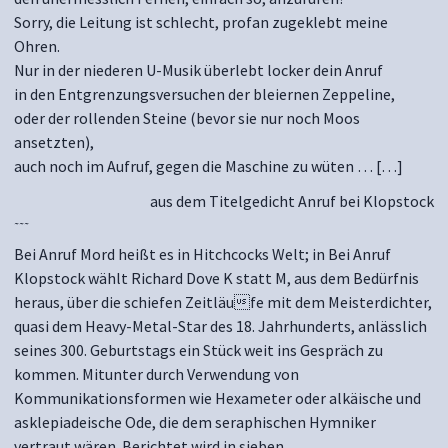
Sorry, die Leitung ist schlecht, profan zugeklebt meine
Ohren.
Nur in der niederen U-Musik überlebt locker dein Anruf
in den Entgrenzungsversuchen der bleiernen Zeppeline,
oder der rollenden Steine (bevor sie nur noch Moos
ansetzten),
auch noch im Aufruf, gegen die Maschine zu wüten … […]
aus dem Titelgedicht Anruf bei Klopstock
~~~
Bei Anruf Mord heißt es in Hitchcocks Welt; in Bei Anruf
Klopstock wählt Richard Dove K statt M, aus dem Bedürfnis
heraus, über die schiefen Zeitläufe mit dem Meisterdichter,
quasi dem Heavy-Metal-Star des 18. Jahrhunderts, anlässlich
seines 300. Geburtstags ein Stück weit ins Gespräch zu
kommen. Mitunter durch Verwendung von
Kommunikationsformen wie Hexameter oder alkäische und
asklepiadeische Ode, die dem seraphischen Hymniker
vertraut wären. Berichtet wird in sieben