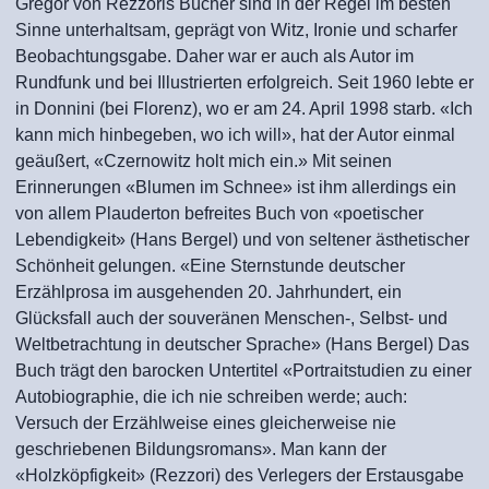
Gregor von Rezzoris Bücher sind in der Regel im besten
Sinne unterhaltsam, geprägt von Witz, Ironie und scharfer
Beobachtungsgabe. Daher war er auch als Autor im
Rundfunk und bei Illustrierten erfolgreich. Seit 1960 lebte er
in Donnini (bei Florenz), wo er am 24. April 1998 starb. «Ich
kann mich hinbegeben, wo ich will», hat der Autor einmal
geäußert, «Czernowitz holt mich ein.» Mit seinen
Erinnerungen «Blumen im Schnee» ist ihm allerdings ein
von allem Plauderton befreites Buch von «poetischer
Lebendigkeit» (Hans Bergel) und von seltener ästhetischer
Schönheit gelungen. «Eine Sternstunde deutscher
Erzählprosa im ausgehenden 20. Jahrhundert, ein
Glücksfall auch der souveränen Menschen-, Selbst- und
Weltbetrachtung in deutscher Sprache» (Hans Bergel) Das
Buch trägt den barocken Untertitel «Portraitstudien zu einer
Autobiographie, die ich nie schreiben werde; auch:
Versuch der Erzählweise eines gleicherweise nie
geschriebenen Bildungsromans». Man kann der
«Holzköpfigkeit» (Rezzori) des Verlegers der Erstausgabe